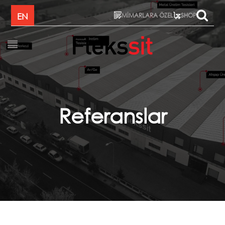
MİMARLARA ÖZEL
EN
SHOP
Referanslar