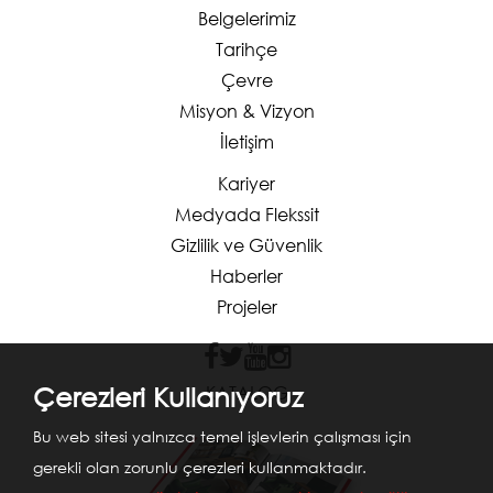
Belgelerimiz
Tarihçe
Çevre
Misyon & Vizyon
İletişim
Kariyer
Medyada Flekssit
Gizlilik ve Güvenlik
Haberler
Projeler
Çerezleri Kullanıyoruz
KATALOG
Bu web sitesi yalnızca temel işlevlerin çalışması için
gerekli olan zorunlu çerezleri kullanmaktadır.