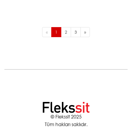
«
1
2
3
»
© Flekssit 2025
Tüm hakları saklıdır.