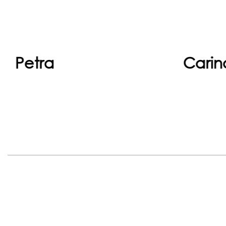
Devam et
Petra
Carin