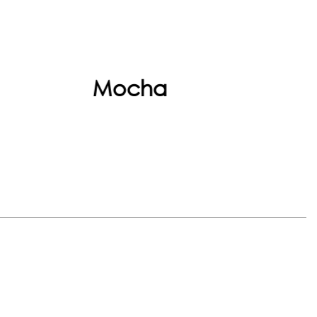
Devam et
Devam et
Mocha