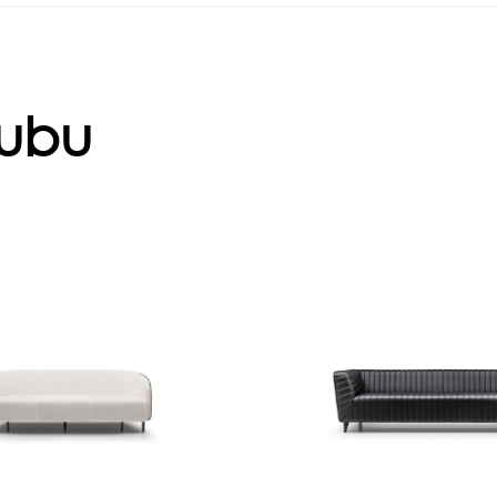
ubu
Carino
rino, modern çizgileri ve
Modern tasarımı ve 
yapısıyla giriş alanlarınızı
yapısıyla Pezolli, misa
bir deneyim noktasına
konforla karşılamanı
dönüştürüyor.
Dayanıklı malzeme, şık