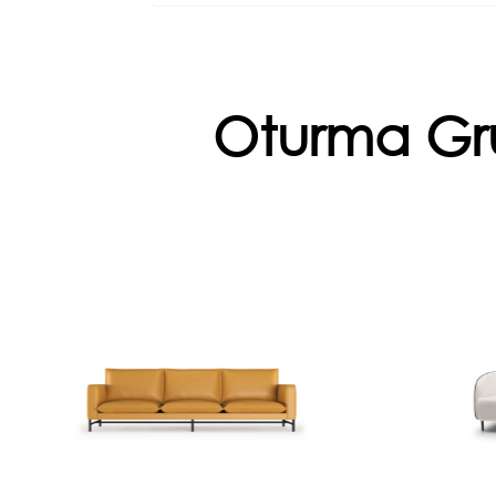
Oturma Gr
Petra
Modern ofis tasarımlarına prestij
Ca
katan ofis oturma grubu, şık
konforlu 
çizgileri ve konfor odaklı
yapısıyla yönetici ofisleri,
bekleme alanları...