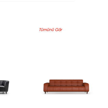
Tümünü Gör
Pezolli
Mocha
ergonomik
Modern çizgileriyle sade ama
firlerinizi
etkileyici bir duruş sergileyen
zı sağlar.
Mocha, ofisinizde hem görsel
 detaylar
hem duygusal bir denge yarat...
ve...