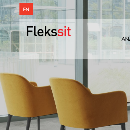
EN
AN