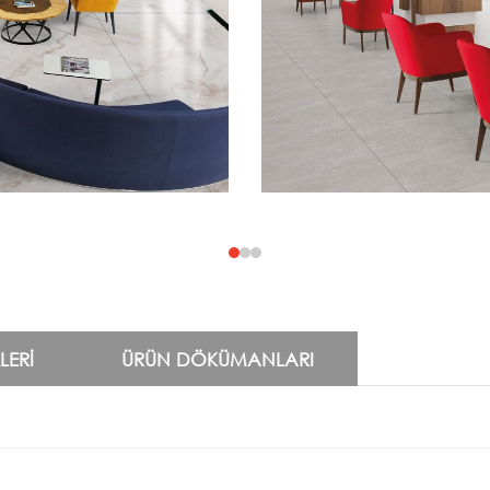
LERI
ÜRÜN DÖKÜMANLARI