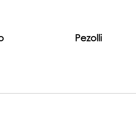
Devam et
o
Pezolli