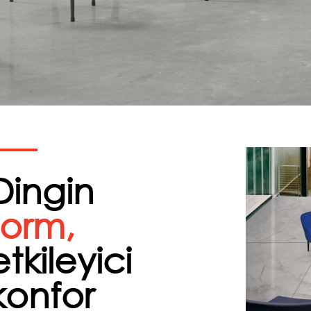
Dingin
form,
etkileyici
konfor