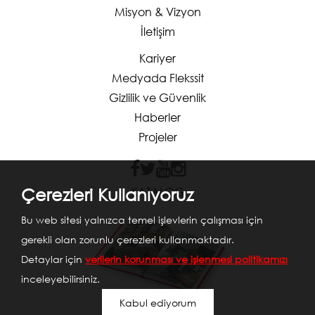
Misyon & Vizyon
İletişim
Kariyer
Medyada Flekssit
Gizlilik ve Güvenlik
Haberler
Projeler
Çerezleri Kullanıyoruz
KATALOG
Bu web sitesi yalnızca temel işlevlerin çalışması için
gerekli olan zorunlu çerezleri kullanmaktadır.
Detaylar için
verilerin korunması ve işlenmesi politikamızı
inceleyebilirsiniz.
Kabul ediyorum