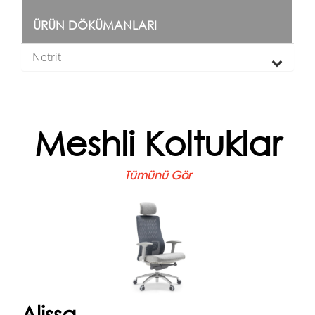
ÜRÜN DÖKÜMANLARI
Netrit
Meshli Koltuklar
Tümünü Gör
Alissa
Esnek arkalığın burkulması sayesinde, her açıdan
sınırsız erişim ve eşsiz konforu bir arada sunar. İş
yaşamının hızla gelişen ihti...
Alissa