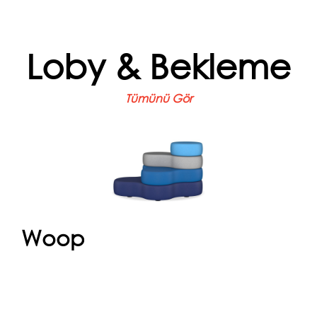
Loby & Bekleme
Tümünü Gör
Woop
Modüler Konforun Yeni Yüzü... Woop
koleksiyonumuz, sadece oturma birimi değil;
mekânın ruhunu tamamlayan bir tasa...
Woop
Devam et