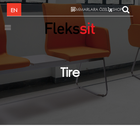
MİMARLARA ÖZEL
EN
SHOP
Tire