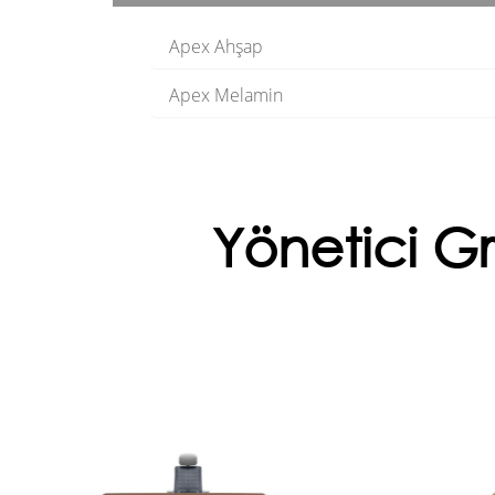
Apex Ahşap
Apex Melamin
Yönetici Gr
Mercury
Ofis yönetici masası, liderliğin ve
Yönetic
profesyonelliğin zarif bir