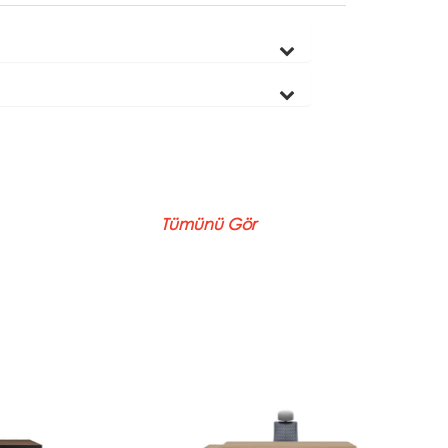
Tümünü Gör
psilon
Royce
odalarında
Royce, iş yaşamının merkezinde
ir tasarım
yer alan karar mekanizmalarına