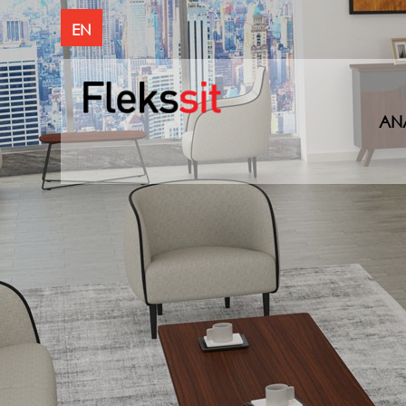
EN
AN