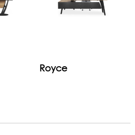
fade eder.
eşlik eder. Fonksiyonel detaylar
ve zarif tasarımı bir ara...
Devam et
Devam et
Royce