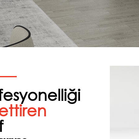
fesyonelliği
settiren
f