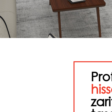
Pro
his
zari