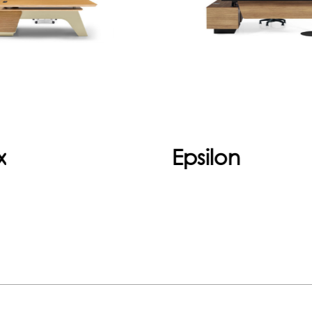
mik bir çalışma deneyimi
fikrini i
an yükseklik ayarlı Vor...
Devam et
x
Epsilon