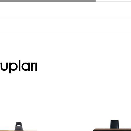
upları
Vortex
E
iler için sadece şık değil,
Farklı yönetici 
aynı zamanda sağlıklı ve
yaratıcı ve dinamik b