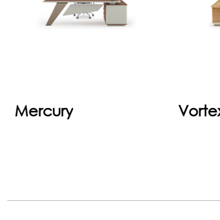
ifadesidir. Geniş yüzey alanı,
dina
ergonomik tasarımı ve kaliteli
sun
malzemeleri...
Devam et
Mercury
Vorte