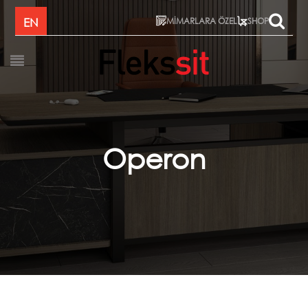
MİMARLARA ÖZEL
EN
SHOP
Operon